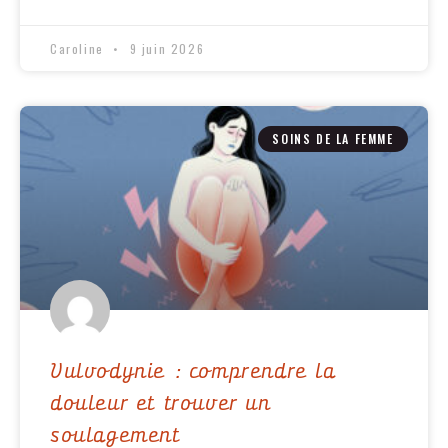
Caroline
9 juin 2026
SOINS DE LA FEMME
Vulvodynie : comprendre la
douleur et trouver un
soulagement