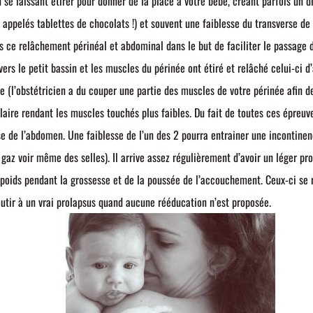
 se laissant étirer pour donner de la place a votre bébé, créant parfois un di
appelés tablettes de chocolats !) et souvent une faiblesse du transverse 
 ce relâchement périnéal et abdominal dans le but de faciliter le passage d
vers le petit bassin et les muscles du périnée ont étiré et relâché celui-ci 
e (l’obstétricien a du couper une partie des muscles de votre périnée afin de
laire rendant les muscles touchés plus faibles. Du fait de toutes ces épreu
e de l’abdomen. Une faiblesse de l’un des 2 pourra entrainer une incontinence
 gaz voir même des selles). Il arrive assez régulièrement d’avoir un léger pr
poids pendant la grossesse et de la poussée de l’accouchement. Ceux-ci se
tir à un vrai prolapsus quand aucune rééducation n’est proposée.