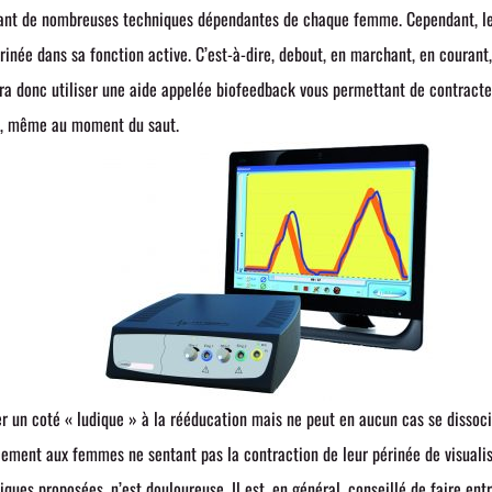
uant de nombreuses techniques dépendantes de chaque femme. Cependant, les
érinée dans sa fonction active. C’est-à-dire, debout, en marchant, en courant
dra donc utiliser une aide appelée biofeedback vous permettant de contracter
ci, même au moment du saut.
r un coté « ludique » à la rééducation mais ne peut en aucun cas se dissoc
ement aux femmes ne sentant pas la contraction de leur périnée de visualise
ques proposées, n’est douloureuse. Il est, en général, conseillé de faire e