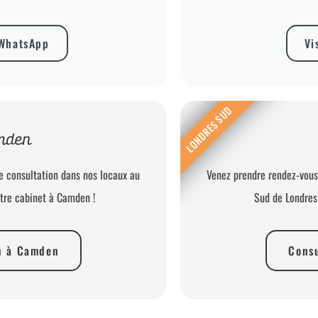
WhatsApp
Vi
LONDRES SUD
mden
e consultation dans nos locaux au
Venez prendre rendez-vous
tre cabinet à Camden !
Sud de Londres 
n à Camden
Consu