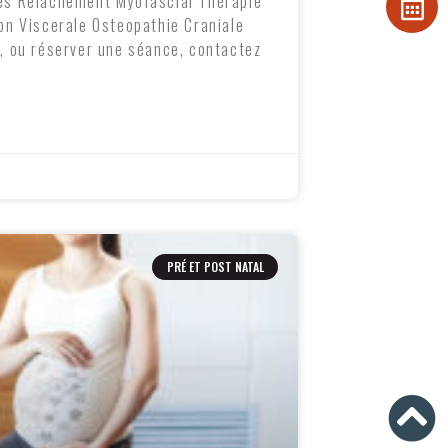
es Relâchement Myofascial Thérapie
on Viscerale Osteopathie Craniale
s, ou réserver une séance, contactez
PRÉ ET POST NATAL