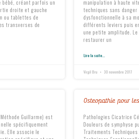
e bébé, créant parfois un
manipulation à haute vi
artie droite et gauche
techniques sans danger 
n ou tablettes de
dysfonctionnelle à sa m
des transverses de
différents leviers puis e
une petite amplitude. Le
restaurer un
Lire la suite...
Virgil Bru
30 novembre 2017
Osteopathie pour le
éthode Guillarme) est
Pathologies Cicatrice C
nnelle spécifiquement
Douleurs de symphyse p
e. Elle associe le
Traitements Techniques 