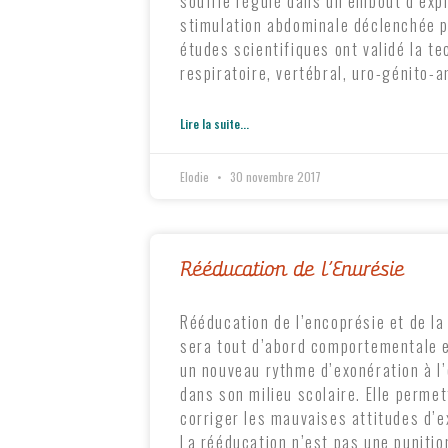
souffle régulé dans un embout d’expi
stimulation abdominale déclenchée p
études scientifiques ont validé la te
respiratoire, vertébral, uro-génito-a
Lire la suite...
Elodie
30 novembre 2017
Rééducation de l’Enurésie
Rééducation de l’encoprésie et de la 
sera tout d’abord comportementale e
un nouveau rythme d’exonération à l’
dans son milieu scolaire. Elle perme
corriger les mauvaises attitudes d’e
La rééducation n’est pas une punitio