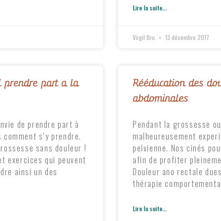
Lire la suite...
Virgil Bru
13 décembre 2017
 prendre part a la
Rééducation des dou
abdominales
nvie de prendre part à
Pendant la grossesse ou
 comment s’y prendre.
malheureusement experi
 grossesse sans douleur !
pelvienne. Nos cinés pou
t exercices qui peuvent
afin de profiter pleinem
ndre ainsi un des
Douleur ano rectale dues 
thérapie comportemental
Lire la suite...