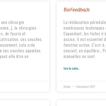
BioFeedback
 une chirurgie
La rééducation périnéale
omie…), le chirurgien
nombreuses techniques 
s, de fascia et
Cependant, les fuites n’
catrisation, ces couches
assise, il est essentiel
eusement, cela crée
fonction active. C’est-à
re ces couches appelées
courant, en équilibre… P
eut-elle être un
manuelles ne sont
Lire la suite...
Elodie
1 décembre 2017