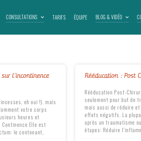
CONSULTATIONS
BLOG & VIDÉO
C
TARIFS
ÉQUIPE
sur l’incontinence
Rééducation : Post C
Rééducation Post-Chirur
seulement pour but de tra
incesses, eh oui !). mais
mais aussi de réduire et
Comment votre corps
effets négatifs. La plup
lusieurs heures et
après un traumatisme ou
 Continence Elle est
étapes: Réduire l’inflam
ctum: le contenant,