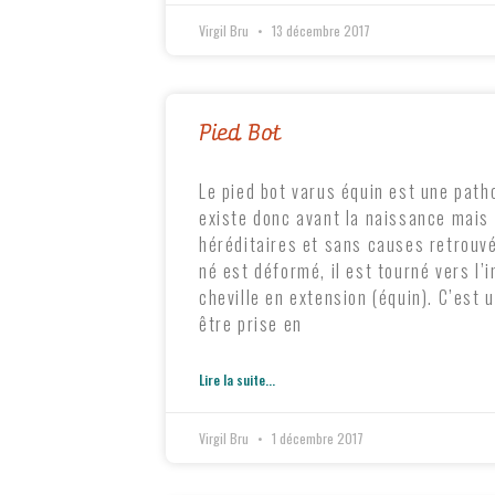
Virgil Bru
13 décembre 2017
Pied Bot
Le pied bot varus équin est une patho
existe donc avant la naissance mais
héréditaires et sans causes retrouv
né est déformé, il est tourné vers l’
cheville en extension (équin). C’est 
être prise en
Lire la suite...
Virgil Bru
1 décembre 2017