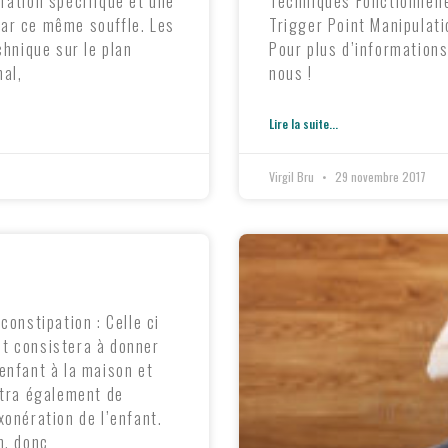
ration spécifique et une
Techniques Fonctionnell
ar ce même souffle. Les
Trigger Point Manipulati
chnique sur le plan
Pour plus d’information
nal,
nous !
Lire la suite...
Virgil Bru
29 novembre 2017
constipation : Celle ci
t consistera à donner
enfant à la maison et
ttra également de
xonération de l’enfant.
n, donc